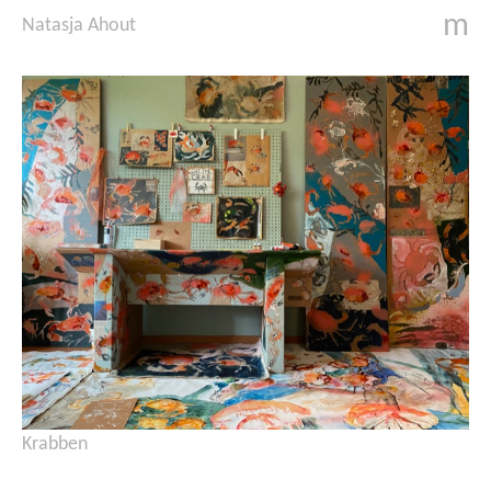
m
Natasja Ahout
Krabben