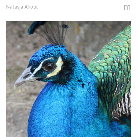
m
Natasja Ahout